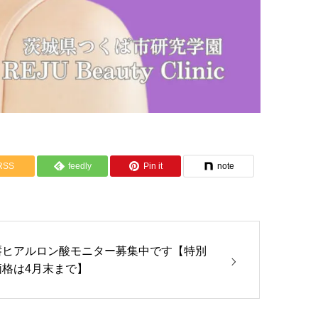
RSS
feedly
Pin it
note
唇ヒアルロン酸モニター募集中です【特別
価格は4月末まで】