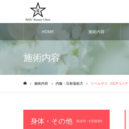
HOME
施術内容
施術内容
施術内容
内服・注射薬処方
リベルサス（GLP-1メ
ホーム
身体・その他
BODY / OTHERS